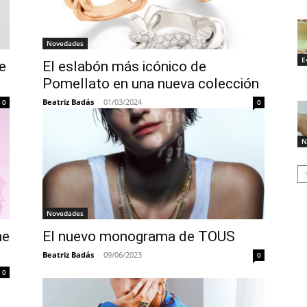
Novedades
E
e
El eslabón más icónico de
Pomellato en una nueva colección
Beatriz Badás
-
01/03/2024
0
0
N
Novedades
ne
El nuevo monograma de TOUS
Beatriz Badás
-
09/06/2023
0
0