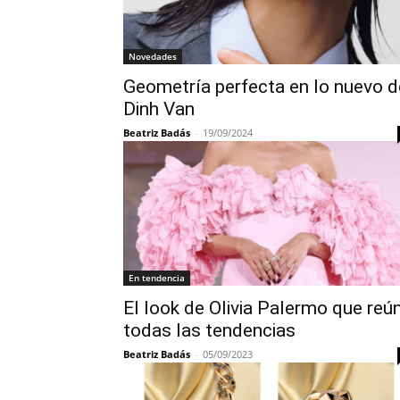
Novedades
Geometría perfecta en lo nuevo d
Dinh Van
Beatriz Badás
-
19/09/2024
En tendencia
El look de Olivia Palermo que reú
todas las tendencias
Beatriz Badás
-
05/09/2023