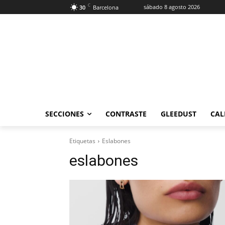
C
sábado 8 agosto 2026
30
Barcelona
SECCIONES
CONTRASTE
GLEEDUST
CAL
Etiquetas
Eslabones
eslabones