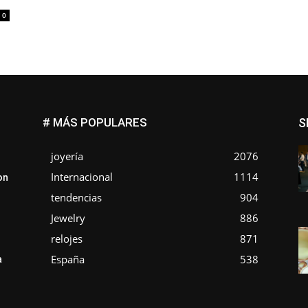
0
# MÁS POPULARES
S
joyería
2076
Internacional
1114
on
tendencias
904
Jewelry
886
relojes
871
España
538
a