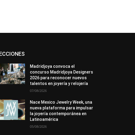
Asociaciones
Diamantes
Empresa
ECCIONES
En tendencia
Entrevistas
Eventos
Exposiciones
Ferias
Formación
In memoriam
La Pluma de Pedro Pérez
Madridjoya convoca el
Metales
México
Mundo Técnico
concurso Madridjoya Designers
Novedades
Opiniones
Perspectiva
2026 para reconocer nuevos
Premios
Secciones
Sin categoría
talentos en joyería y relojería
Sucesos
07/08/2026
Más
Nace Mexico Jewelry Week, una
nueva plataforma para impulsar
la joyería contemporánea en
Latinoamérica
05/08/2026