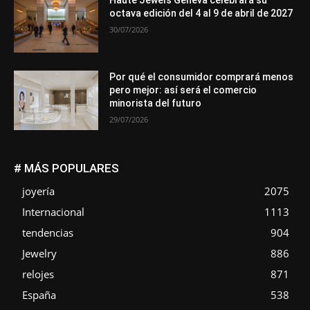
octava edición del 4 al 9 de abril de 2027
30/07/2026
Por qué el consumidor comprará menos
pero mejor: así será el comercio
minorista del futuro
29/07/2026
# MÁS POPULARES
joyería
2075
Internacional
1113
tendencias
904
Jewelry
886
relojes
871
España
538