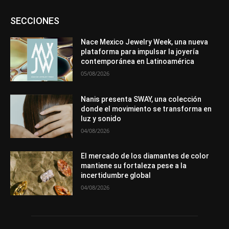
Asociaciones
Diamantes
Empresa
En tendencia
SECCIONES
Entrevistas
Eventos
Exposiciones
Ferias
Formación
In memoriam
La Pluma de Pedro Pérez
Metales
México
Mundo Técnico
Novedades
Opiniones
Perspectiva
Nace Mexico Jewelry Week, una nueva
Premios
Secciones
Sin categoría
Sucesos
plataforma para impulsar la joyería
contemporánea en Latinoamérica
Más
05/08/2026
Nanis presenta SWAY, una colección
donde el movimiento se transforma en
luz y sonido
04/08/2026
El mercado de los diamantes de color
mantiene su fortaleza pese a la
incertidumbre global
04/08/2026