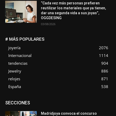
“Cada vez más personas prefieren
reutilizar los materiales que ya tienen,
dar una segunda vida a sus joyas”,
OGGDESING
03/08/2026
# MÁS POPULARES
joyería
2076
Internacional
1114
tendencias
904
Jewelry
886
relojes
871
España
538
Asociaciones
Diamantes
Empresa
En tendencia
SECCIONES
Entrevistas
Eventos
Exposiciones
Ferias
Formación
In memoriam
La Pluma de Pedro Pérez
Metales
México
Mundo Técnico
Novedades
Opiniones
Perspectiva
Madridjoya convoca el concurso