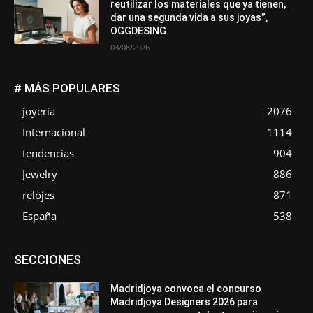
reutilizar los materiales que ya tienen,
dar una segunda vida a sus joyas”,
OGGDESING
03/08/2026
# MÁS POPULARES
joyería
2076
Internacional
1114
tendencias
904
Jewelry
886
relojes
871
España
538
Asociaciones
Diamantes
Empresa
En tendencia
SECCIONES
Entrevistas
Eventos
Exposiciones
Ferias
Formación
In memoriam
La Pluma de Pedro Pérez
Metales
México
Mundo Técnico
Novedades
Opiniones
Perspectiva
Madridjoya convoca el concurso
Premios
Secciones
Sin categoría
Sucesos
Madridjoya Designers 2026 para