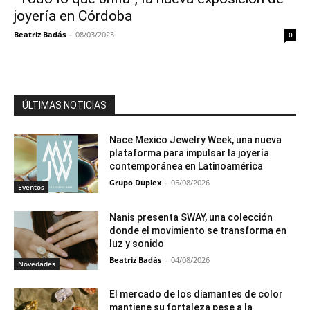
joyería en Córdoba
Beatriz Badás
-
08/03/2023
0
ÚLTIMAS NOTICIAS
Nace Mexico Jewelry Week, una nueva
plataforma para impulsar la joyería
contemporánea en Latinoamérica
Grupo Duplex
-
05/08/2026
Eventos
Nanis presenta SWAY, una colección
donde el movimiento se transforma en
luz y sonido
Beatriz Badás
-
04/08/2026
Novedades
El mercado de los diamantes de color
mantiene su fortaleza pese a la