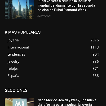
Dubái volverá a reunir a la industria
mundial del diamante con la segunda
edición de Dubai Diamond Week
30/07/2026
# MÁS POPULARES
joyería
2075
Internacional
1113
tendencias
904
Jewelry
886
relojes
871
España
538
Asociaciones
Diamantes
Empresa
En tendencia
SECCIONES
Entrevistas
Eventos
Exposiciones
Ferias
Formación
In memoriam
La Pluma de Pedro Pérez
Metales
México
Mundo Técnico
Novedades
Opiniones
Perspectiva
Nace Mexico Jewelry Week, una nueva
Premios
Secciones
Sin categoría
Sucesos
plataforma para impulsar la joyería