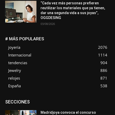
“Cada vez más personas prefieren
reutilizar los materiales que ya tienen,
dar una segunda vida a sus joyas”,
OGGDESING
03/08/2026
# MÁS POPULARES
joyería
2076
Internacional
1114
tendencias
904
Jewelry
886
relojes
871
España
538
Asociaciones
Diamantes
Empresa
En tendencia
SECCIONES
Entrevistas
Eventos
Exposiciones
Ferias
Formación
In memoriam
La Pluma de Pedro Pérez
Metales
México
Mundo Técnico
Novedades
Opiniones
Perspectiva
Madridjoya convoca el concurso