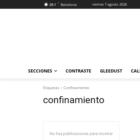
C
viernes 7 agosto 2026
29.1
Barcelona
SECCIONES
CONTRASTE
GLEEDUST
CAL
Etiquetas
Confinamiento
confinamiento
No hay publicaciones para mostrar