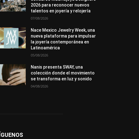
Novedades
Opiniones
Perspectiva
2026 para reconocer nuevos
Premios
Secciones
Sin categoría
talentos en joyería y relojería
Sucesos
07/08/2026
Más
Nace Mexico Jewelry Week, una
nueva plataforma para impulsar
la joyería contemporánea en
Latinoamérica
05/08/2026
Nanis presenta SWAY, una
colección donde el movimiento
se transforma en luz y sonido
04/08/2026
ÍGUENOS