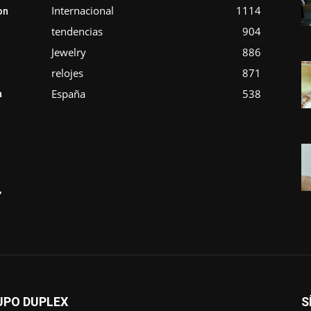
Internacional
1114
on
tendencias
904
Jewelry
886
relojes
871
España
538
a
,
UPO DUPLEX
S