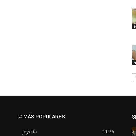
E
N
# MÁS POPULARES
S
joyería
2076