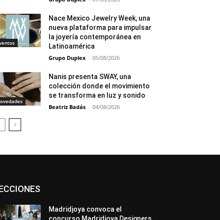
Nace Mexico Jewelry Week, una
nueva plataforma para impulsar
la joyería contemporánea en
ventos
Latinoamérica
Grupo Duplex
-
05/08/2026
Nanis presenta SWAY, una
colección donde el movimiento
se transforma en luz y sonido
ovedades
Beatriz Badás
-
04/08/2026
Asociaciones
Diamantes
Empresa
ECCIONES
En tendencia
Entrevistas
Eventos
Exposiciones
Ferias
Formación
In memoriam
La Pluma de Pedro Pérez
Madridjoya convoca el
Metales
México
Mundo Técnico
concurso Madridjoya Designers