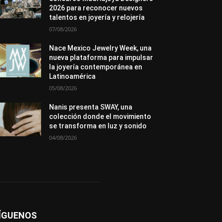
Novedades
Opiniones
Perspectiva
2026 para reconocer nuevos
Premios
Secciones
Sin categoría
talentos en joyería y relojería
Sucesos
07/08/2026
Más
Nace Mexico Jewelry Week, una
nueva plataforma para impulsar
la joyería contemporánea en
Latinoamérica
05/08/2026
Nanis presenta SWAY, una
colección donde el movimiento
se transforma en luz y sonido
04/08/2026
ÍGUENOS