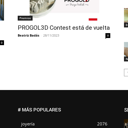
Premios
E
PROGOL3D Contest está de vuelta
Beatriz Badás
-
28/11/2023
0
0
N
# MÁS POPULARES
S
joyería
2076