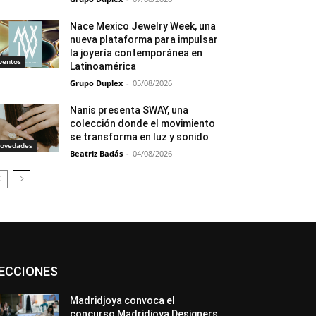
Nace Mexico Jewelry Week, una
nueva plataforma para impulsar
la joyería contemporánea en
ventos
Latinoamérica
Grupo Duplex
-
05/08/2026
Nanis presenta SWAY, una
colección donde el movimiento
se transforma en luz y sonido
ovedades
Beatriz Badás
-
04/08/2026
Asociaciones
Diamantes
Empresa
ECCIONES
En tendencia
Entrevistas
Eventos
Exposiciones
Ferias
Formación
In memoriam
La Pluma de Pedro Pérez
Madridjoya convoca el
Metales
México
Mundo Técnico
concurso Madridjoya Designers