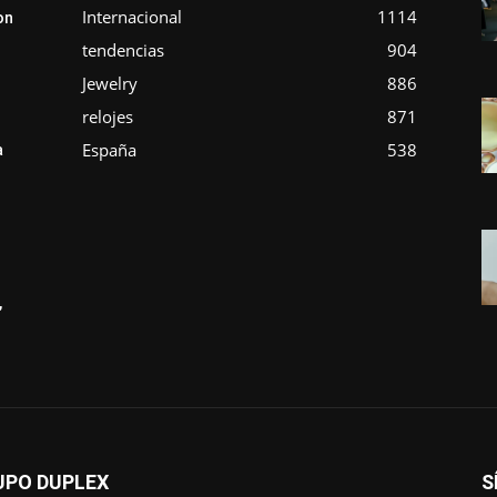
Internacional
1114
on
tendencias
904
Jewelry
886
relojes
871
España
538
a
,
UPO DUPLEX
S