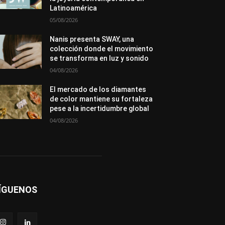
Premios
Secciones
Sin categoría
Latinoamérica
Sucesos
05/08/2026
Más
Nanis presenta SWAY, una
colección donde el movimiento
se transforma en luz y sonido
04/08/2026
El mercado de los diamantes
de color mantiene su fortaleza
pese a la incertidumbre global
04/08/2026
ÍGUENOS