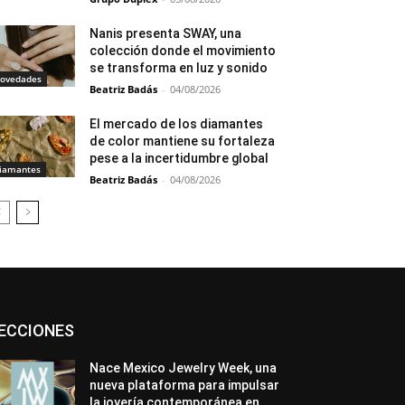
Nanis presenta SWAY, una
colección donde el movimiento
se transforma en luz y sonido
ovedades
Beatriz Badás
-
04/08/2026
El mercado de los diamantes
de color mantiene su fortaleza
pese a la incertidumbre global
iamantes
Beatriz Badás
-
04/08/2026
Asociaciones
Diamantes
Empresa
ECCIONES
En tendencia
Entrevistas
Eventos
Exposiciones
Ferias
Formación
In memoriam
La Pluma de Pedro Pérez
Nace Mexico Jewelry Week, una
Metales
México
Mundo Técnico
nueva plataforma para impulsar
Novedades
Opiniones
Perspectiva
la joyería contemporánea en