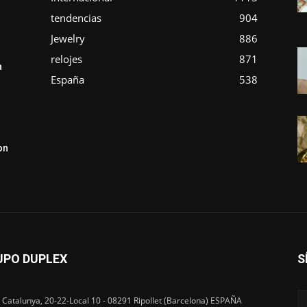
tendencias
904
Jewelry
886
relojes
871
a
España
538
on
UPO DUPLEX
S
 Catalunya, 20-22-Local 10 - 08291 Ripollet (Barcelona) ESPAÑA