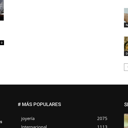
N
0
D
# MÁS POPULARES
S
joyería
2075
ás
Internacional
1113