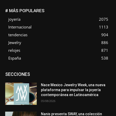
# MÁS POPULARES
joyería
2075
Internacional
1113
tendencias
904
Jewelry
886
relojes
871
España
538
Asociaciones
Diamantes
Empresa
En tendencia
SECCIONES
Entrevistas
Eventos
Exposiciones
Ferias
Formación
In memoriam
La Pluma de Pedro Pérez
Metales
México
Mundo Técnico
Novedades
Opiniones
Perspectiva
Nace Mexico Jewelry Week, una nueva
Premios
Secciones
Sin categoría
Sucesos
plataforma para impulsar la joyería
contemporánea en Latinoamérica
Más
05/08/2026
Nanis presenta SWAY, una colección