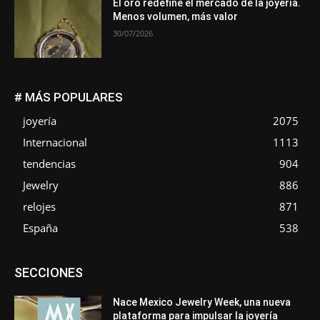
El oro redefine el mercado de la joyería.
Menos volumen, más valor
30/07/2026
# MÁS POPULARES
joyería
2075
Internacional
1113
tendencias
904
Jewelry
886
relojes
871
España
538
Asociaciones
Diamantes
Empresa
En tendencia
SECCIONES
Entrevistas
Eventos
Exposiciones
Ferias
Formación
In memoriam
La Pluma de Pedro Pérez
Metales
México
Mundo Técnico
Novedades
Opiniones
Perspectiva
Nace Mexico Jewelry Week, una nueva
Premios
Secciones
Sin categoría
Sucesos
plataforma para impulsar la joyería