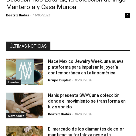
Manterola y Casa Munoa
Beatriz Badás
-
16/05/2023
0
ÚLTIMAS NOTICIAS
Nace Mexico Jewelry Week, una nueva
plataforma para impulsar la joyería
contemporánea en Latinoamérica
Grupo Duplex
-
05/08/2026
Eventos
Nanis presenta SWAY, una colección
donde el movimiento se transforma en
luz y sonido
Beatriz Badás
-
04/08/2026
Novedades
El mercado de los diamantes de color
mantiene su fortaleza pese a la