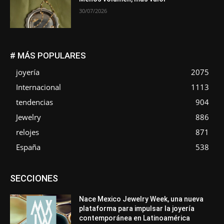
30/07/2026
# MÁS POPULARES
joyería
2075
Internacional
1113
tendencias
904
Jewelry
886
relojes
871
España
538
Asociaciones
Diamantes
Empresa
En tendencia
SECCIONES
Entrevistas
Eventos
Exposiciones
Ferias
Formación
In memoriam
La Pluma de Pedro Pérez
Metales
México
Mundo Técnico
Novedades
Opiniones
Perspectiva
Nace Mexico Jewelry Week, una nueva
Premios
Secciones
Sin categoría
Sucesos
plataforma para impulsar la joyería
contemporánea en Latinoamérica
Más