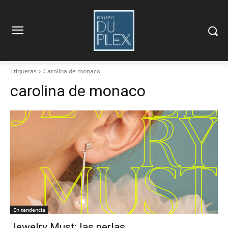
Etiquetas
Carolina de monaco
carolina de monaco
En tendencia
Jewelry Must: las perlas