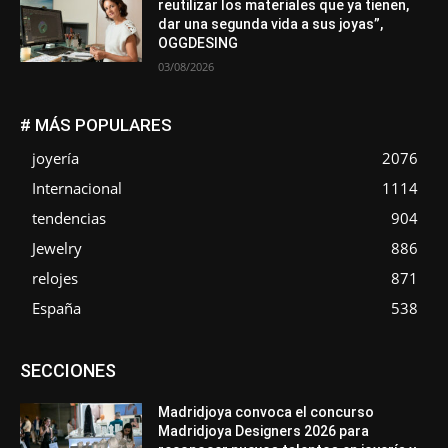
reutilizar los materiales que ya tienen,
dar una segunda vida a sus joyas”,
OGGDESING
03/08/2026
# MÁS POPULARES
joyería
2076
Internacional
1114
tendencias
904
Jewelry
886
relojes
871
España
538
Asociaciones
Diamantes
Empresa
En tendencia
SECCIONES
Entrevistas
Eventos
Exposiciones
Ferias
Formación
In memoriam
La Pluma de Pedro Pérez
Metales
México
Mundo Técnico
Novedades
Opiniones
Perspectiva
Madridjoya convoca el concurso
Premios
Secciones
Sin categoría
Sucesos
Madridjoya Designers 2026 para