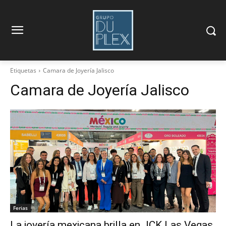
Etiquetas
Camara de Joyería Jalisco
Camara de Joyería Jalisco
Ferias
La joyería mexicana brilla en JCK Las Vegas