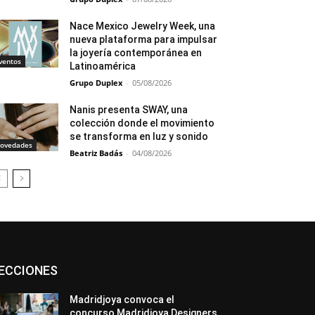
Nace Mexico Jewelry Week, una
nueva plataforma para impulsar
la joyería contemporánea en
ventos
Latinoamérica
Grupo Duplex
-
05/08/2026
Nanis presenta SWAY, una
colección donde el movimiento
se transforma en luz y sonido
ovedades
Beatriz Badás
-
04/08/2026
Asociaciones
Diamantes
Empresa
ECCIONES
En tendencia
Entrevistas
Eventos
Exposiciones
Ferias
Formación
In memoriam
La Pluma de Pedro Pérez
Madridjoya convoca el
Metales
México
Mundo Técnico
concurso Madridjoya Designers