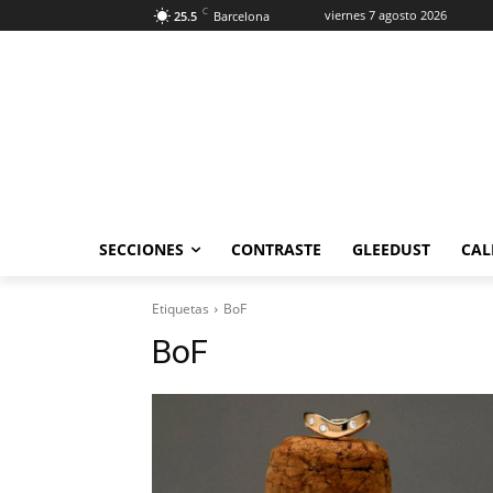
C
viernes 7 agosto 2026
25.5
Barcelona
SECCIONES
CONTRASTE
GLEEDUST
CAL
Etiquetas
BoF
BoF