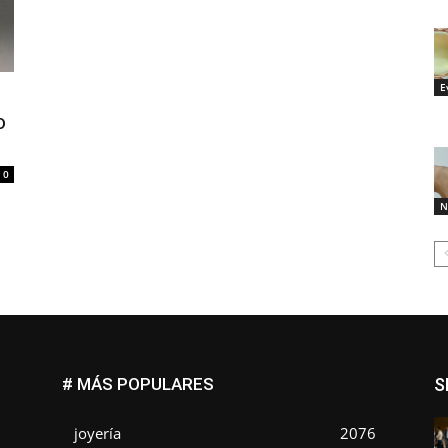
E
o
0
N
# MÁS POPULARES
S
joyería
2076