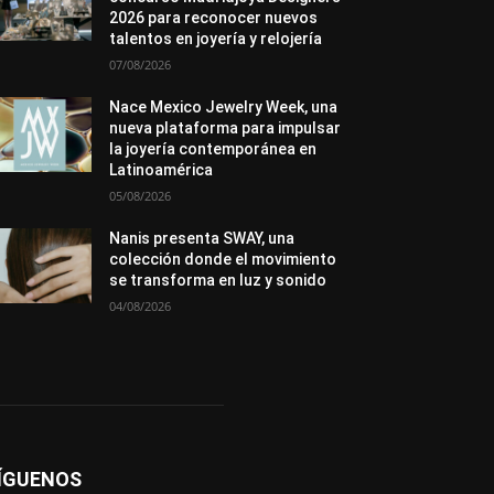
Novedades
Opiniones
Perspectiva
2026 para reconocer nuevos
Premios
Secciones
Sin categoría
talentos en joyería y relojería
Sucesos
07/08/2026
Más
Nace Mexico Jewelry Week, una
nueva plataforma para impulsar
la joyería contemporánea en
Latinoamérica
05/08/2026
Nanis presenta SWAY, una
colección donde el movimiento
se transforma en luz y sonido
04/08/2026
ÍGUENOS