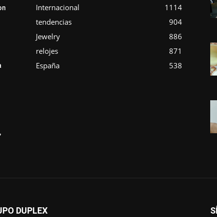
Internacional
1114
on
tendencias
904
Jewelry
886
relojes
871
España
538
a
,
UPO DUPLEX
S