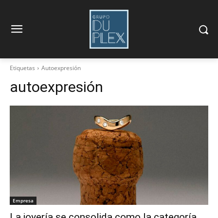
Etiquetas
Autoexpresión
autoexpresión
Empresa
La joyería se consolida como la categoría