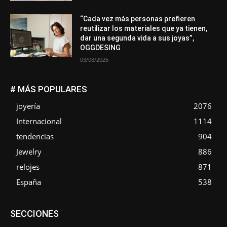
“Cada vez más personas prefieren
reutilizar los materiales que ya tienen,
dar una segunda vida a sus joyas”,
OGGDESING
03/08/2026
# MÁS POPULARES
joyería
2076
Internacional
1114
tendencias
904
Jewelry
886
relojes
871
España
538
Asociaciones
Diamantes
Empresa
En tendencia
SECCIONES
Entrevistas
Eventos
Exposiciones
Ferias
Formación
In memoriam
La Pluma de Pedro Pérez
Metales
México