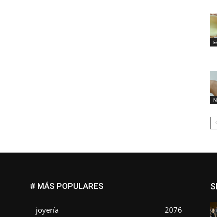
E
N
# MÁS POPULARES
S
joyería
2076