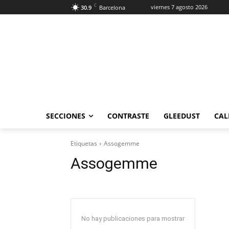
C
viernes 7 agosto 2026
30.9
Barcelona
SECCIONES
CONTRASTE
GLEEDUST
CAL
Etiquetas
Assogemme
Assogemme
No hay publicaciones para mostrar