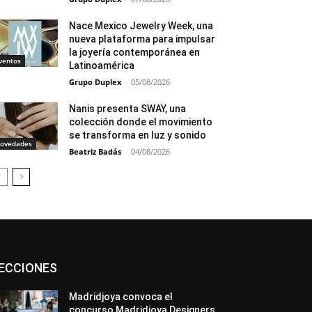
Nace Mexico Jewelry Week, una
nueva plataforma para impulsar
la joyería contemporánea en
ventos
Latinoamérica
Grupo Duplex
-
05/08/2026
Nanis presenta SWAY, una
colección donde el movimiento
se transforma en luz y sonido
ovedades
Beatriz Badás
-
04/08/2026
Asociaciones
Diamantes
Empresa
ECCIONES
En tendencia
Entrevistas
Eventos
Exposiciones
Ferias
Formación
In memoriam
La Pluma de Pedro Pérez
Madridjoya convoca el
Metales
México
Mundo Técnico
concurso Madridjoya Designers