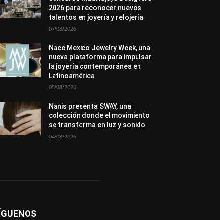
Novedades
Opiniones
Perspectiva
2026 para reconocer nuevos
Premios
Secciones
Sin categoría
talentos en joyería y relojería
Sucesos
07/08/2026
Más
Nace Mexico Jewelry Week, una
nueva plataforma para impulsar
la joyería contemporánea en
Latinoamérica
05/08/2026
Nanis presenta SWAY, una
colección donde el movimiento
se transforma en luz y sonido
04/08/2026
ÍGUENOS