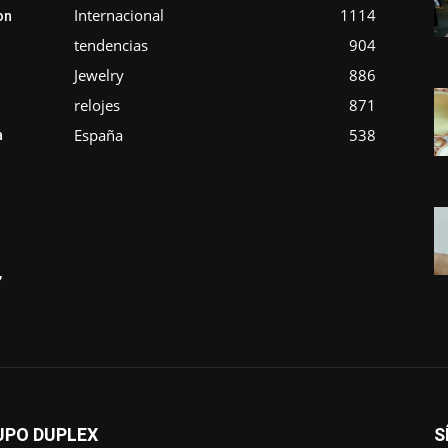
Internacional
1114
on
tendencias
904
Jewelry
886
relojes
871
España
538
a
,
UPO DUPLEX
S