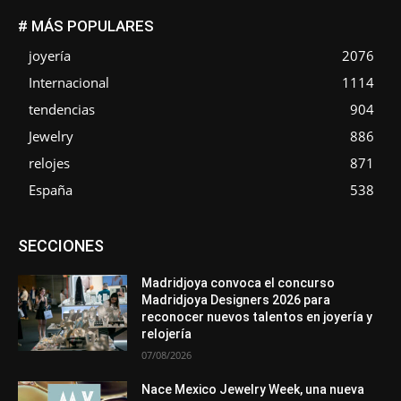
# MÁS POPULARES
joyería
2076
Internacional
1114
tendencias
904
Jewelry
886
relojes
871
España
538
Asociaciones
Diamantes
Empresa
En tendencia
SECCIONES
Entrevistas
Eventos
Exposiciones
Ferias
Formación
In memoriam
La Pluma de Pedro Pérez
Metales
México
Mundo Técnico
Novedades
Opiniones
Perspectiva
Madridjoya convoca el concurso
Premios
Secciones
Sin categoría
Sucesos
Madridjoya Designers 2026 para
reconocer nuevos talentos en joyería y
Más
relojería
07/08/2026
Nace Mexico Jewelry Week, una nueva