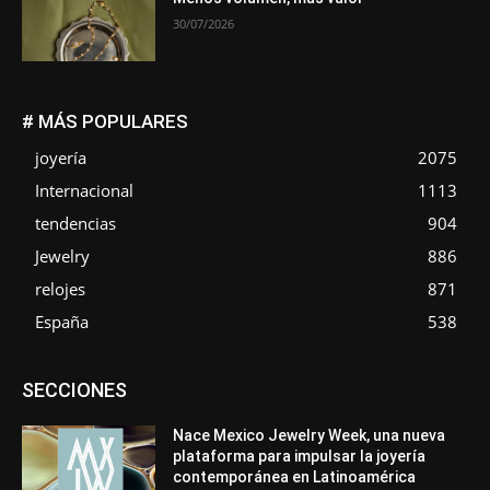
30/07/2026
# MÁS POPULARES
joyería
2075
Internacional
1113
tendencias
904
Jewelry
886
relojes
871
España
538
Asociaciones
Diamantes
Empresa
En tendencia
SECCIONES
Entrevistas
Eventos
Exposiciones
Ferias
Formación
In memoriam
La Pluma de Pedro Pérez
Metales
México
Mundo Técnico
Novedades
Opiniones
Perspectiva
Nace Mexico Jewelry Week, una nueva
Premios
Secciones
Sin categoría
Sucesos
plataforma para impulsar la joyería
contemporánea en Latinoamérica
Más