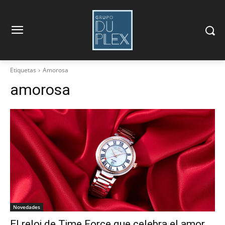
Etiquetas
Amorosa
amorosa
Novedades
El reloj de Time Force que celebra el amor