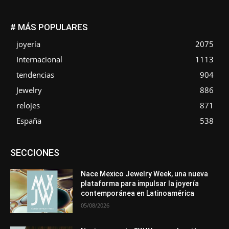
# MÁS POPULARES
joyería
2075
Internacional
1113
tendencias
904
Jewelry
886
relojes
871
España
538
Asociaciones
Diamantes
Empresa
En tendencia
SECCIONES
Entrevistas
Eventos
Exposiciones
Ferias
Formación
In memoriam
La Pluma de Pedro Pérez
Metales
México
Mundo Técnico
Novedades
Opiniones
Perspectiva
Nace Mexico Jewelry Week, una nueva
Premios
Secciones
Sin categoría
Sucesos
plataforma para impulsar la joyería
contemporánea en Latinoamérica
Más
05/08/2026